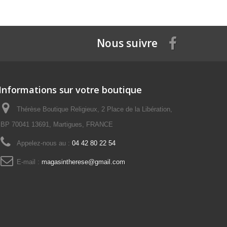
Nous suivre
Informations sur votre boutique
Thérèse Boutique Religieux, 2 Place de la Libération,
BP 70041 13691, Martigues, FRANCE
Appelez-nous au :
04 42 80 22 54
E-mail :
magasintherese@gmail.com