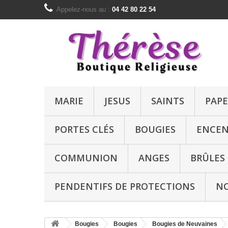
Appelez-nous au :
04 42 80 22 54
MARIE
JESUS
SAINTS
PAPE
PORTES CLÉS
BOUGIES
ENCEN
COMMUNION
ANGES
BRÛLES
PENDENTIFS DE PROTECTIONS
N
Bougies
Bougies
Bougies de Neuvaines