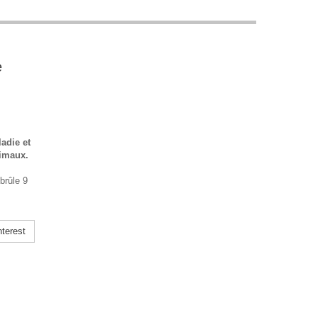
e
adie et
nimaux.
brûle 9
terest