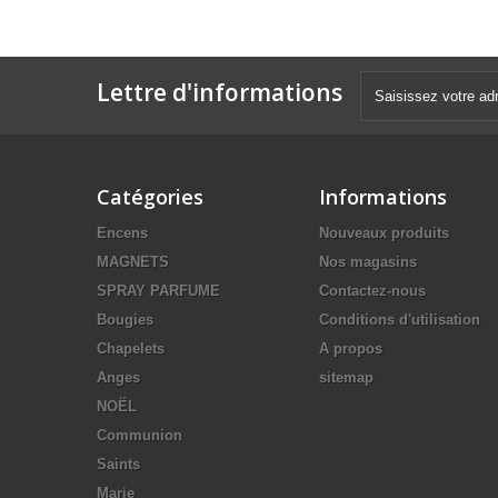
Lettre d'informations
Catégories
Informations
Encens
Nouveaux produits
MAGNETS
Nos magasins
SPRAY PARFUME
Contactez-nous
Bougies
Conditions d'utilisation
Chapelets
A propos
Anges
sitemap
NOËL
Communion
Saints
Marie