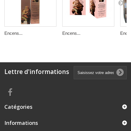
Encens...
Encens...
Encen
Lettre d'informations
Catégories
Informations