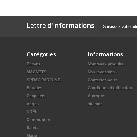
Lettre d'informations
Catégories
Informations
Encens
Nouveaux produits
MAGNETS
Nos magasins
SPRAY PARFUME
Contactez-nous
Bougies
Conditions d'utilisation
Chapelets
A propos
Anges
sitemap
NOËL
Communion
Saints
Marie