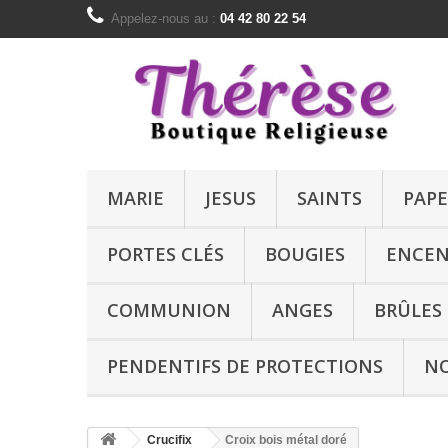
Appelez-nous au :
04 42 80 22 54
MARIE
JESUS
SAINTS
PAPE
PORTES CLÉS
BOUGIES
ENCEN
COMMUNION
ANGES
BRÛLES
PENDENTIFS DE PROTECTIONS
N
Crucifix
Croix bois métal doré