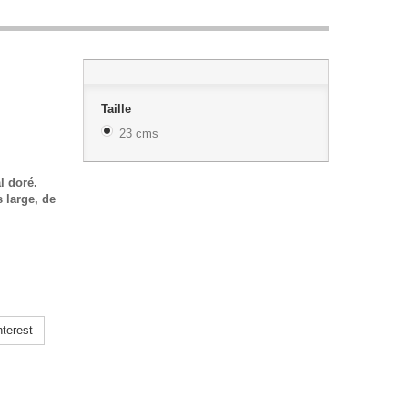
Taille
23 cms
l doré.
s large, de
terest