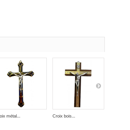
oix métal...
Croix bois...
Croix de...