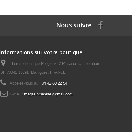
Nous suivre
Informations sur votre boutique
Thérèse Boutique Religieux, 2 Place de la Libération,
BP 70041 13691, Martigues, FRANCE
Appelez-nous au :
04 42 80 22 54
E-mail :
magasintherese@gmail.com