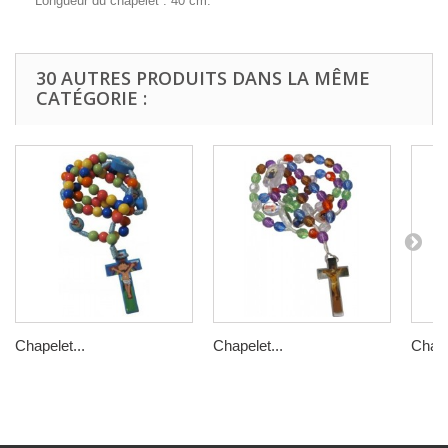
Longueur du chapelet : 40 cm.
30 AUTRES PRODUITS DANS LA MÊME
CATÉGORIE :
Chapelet...
Chapelet...
Chape